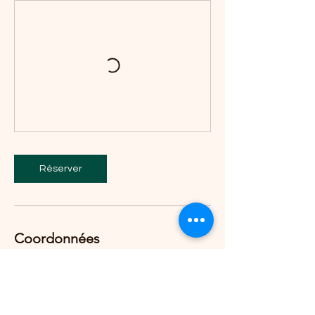
Réserver
Coordonnées
Parc Hébert tennis courts, Montreal, QC,
Canada
123-456-7890
info@mysite.com