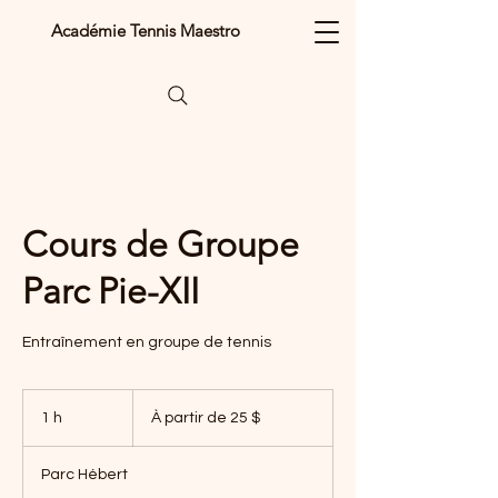
Académie Tennis Maestro
Cours de Groupe
Parc Pie-XII
Entraînement en groupe de tennis
À
partir
1 h
1
À partir de 25 $
de
25 dollars
canadiens
Parc Hébert